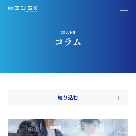
COLUMN
コラム
絞り込む
全て
エンSX SFA
エンSX セールス