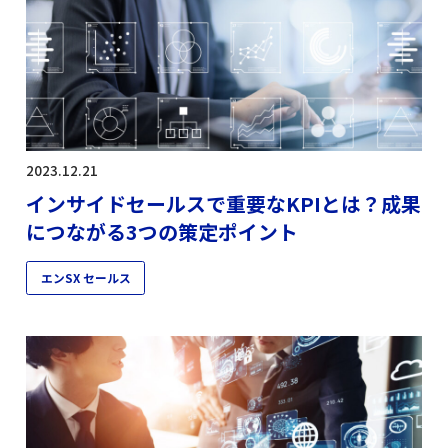
エンSX セールスアナリティクス
エンSX セールスコンサル
エンSX セールスプレミアム
2023.12.21
インサイドセールスで重要なKPIとは？成果
エンSX その他
エンSX ホームページ
につながる3つの策定ポイント
エンSX リスキリング
エンSX セールス
エンSX レコメンド
エンSX 求人リスト