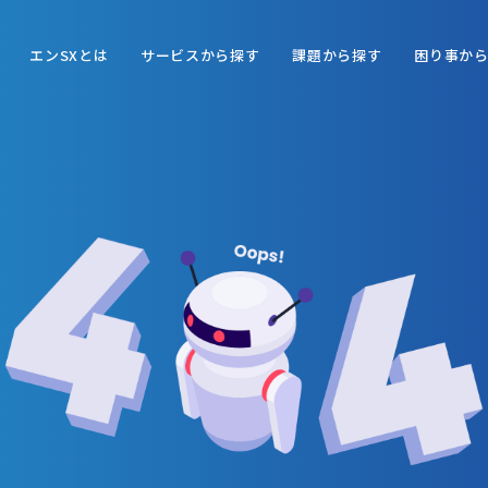
エンSXとは
サービスから探す
課題から探す
困り事か
WEBマーケ施策が頭打ち
アウトバウンドを実施したいがノウハウがない
セールス関連
DX関連
人材の能力を向上させたい
営業戦略から見直したい
新規顧客が開拓できない
営業活動量を増やしたい
さらなる組織化・仕組み化
エンSX セールス
エンSX セールスアナ
エンSX
エンタープライズ企業と取引したい
セールス人員を増強したい
スタッフのモチベーション
リティクス
SFA
リードを案件化できていない
今後どの顧客群を狙うべきか分からない
セールス戦略の改善に費やす時間が確保できない