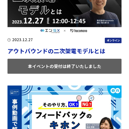
2023.12.27
オンライン
アウトバウンドの二次架電モデルとは
本イベントの受付は終了いたしました