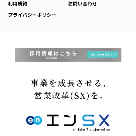
利用規約
お問い合わせ
プライバシーポリシー
事業を成長させる、
営業改革(SX)を。