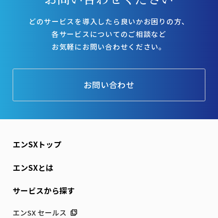
どのサービスを導入したら良いかお困りの方、
各サービスについてのご相談など
お気軽にお問い合わせください。
お問い合わせ
エンSXトップ
エンSXとは
サービスから探す
エンSX セールス